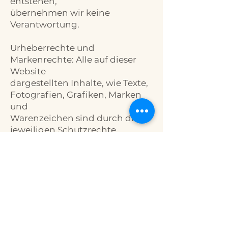
entstehen,
übernehmen wir keine
Verantwortung.
Urheberrechte und
Markenrechte: Alle auf dieser
Website
dargestellten Inhalte, wie Texte,
Fotografien, Grafiken, Marken
und
Warenzeichen sind durch die
jeweiligen Schutzrechte
(Urheberrechte, Markenrechte)
geschützt. Die Verwendung,
Vervielfältigung usw.
unterliegen unseren Rechten
oder den
Rechten der jeweiligen Urheber
bzw. Rechteinhaber.